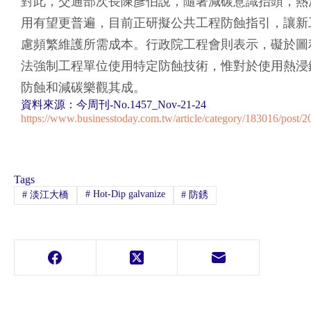
對此，交通部次長陳彥伯說，隨著減碳意識抬頭，熱
用有望更普遍，目前正研擬公共工程防蝕指引，讓新
慮頻繁維護所需成本。行政院工程會則表示，礙於圖
法強制工程單位使用特定防蝕技術，惟對於使用熱浸
防蝕和減碳樂觀其成。
資料來源：今周刊-No.1457_Nov-21-24
https://www.businesstoday.com.tw/article/category/183016/post/
Tags
#
Hot-Dip galvanize
#
淡江大橋
#
防銹