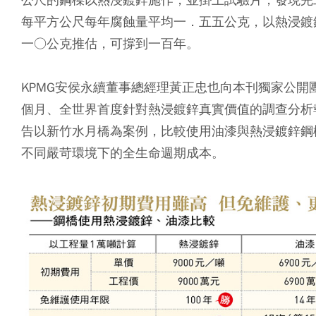
每平方公尺每年腐蝕量平均一．五五公克，以熱浸鍍
一○公克推估，可撐到一百年。
KPMG安侯永續董事總經理黃正忠也向本刊獨家公開
個月、全世界首度針對熱浸鍍鋅真實價值的調查分析
告以新竹水月橋為案例，比較使用油漆與熱浸鍍鋅鋼
不同嚴苛環境下的全生命週期成本。