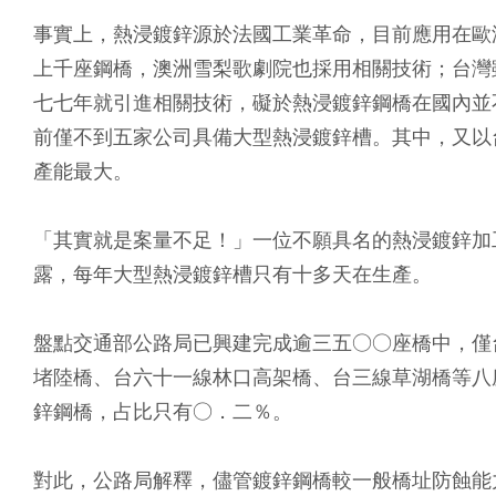
事實上，熱浸鍍鋅源於法國工業革命，目前應用在歐
上千座鋼橋，澳洲雪梨歌劇院也採用相關技術；台灣
七七年就引進相關技術，礙於熱浸鍍鋅鋼橋在國內並
前僅不到五家公司具備大型熱浸鍍鋅槽。其中，又以
產能最大。
「其實就是案量不足！」一位不願具名的熱浸鍍鋅加
露，每年大型熱浸鍍鋅槽只有十多天在生產。
盤點交通部公路局已興建完成逾三五○○座橋中，僅
堵陸橋、台六十一線林口高架橋、台三線草湖橋等八
鋅鋼橋，占比只有○．二％。
對此，公路局解釋，儘管鍍鋅鋼橋較一般橋址防蝕能