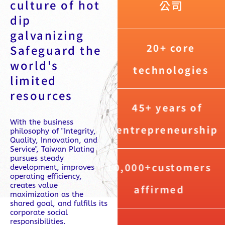
culture of hot
公司
dip
galvanizing
20+ core
Safeguard the
world's
technologies
limited
resources
45+ years of
With the business
entrepreneurship
philosophy of "Integrity,
Quality, Innovation, and
Service", Taiwan Plating
pursues steady
10,000+customers
development, improves
operating efficiency,
creates value
affirmed
maximization as the
shared goal, and fulfills its
corporate social
responsibilities.