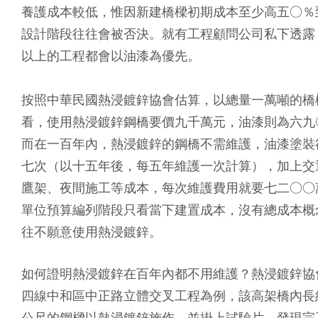
養護成本較低，惟因新建橋樑初期成本至少高五○％
設計階段往往會被否決。就有工程顧問公司私下透露
以上的工程都會以油漆為優先。
按照中華民國熱浸鍍鋅協會估算，以總量一萬噸的橋
看，使用熱浸鍍鋅鋼橋要價九千萬元，油漆則為六九
而在一百年內，熱浸鍍鋅的鋼橋不需維護，油漆塗裝
七次（以十五年後，每五年維護一次計算），加上交
鷹架、夜間施工等成本，每次維護費用就要七二○○
單位預算編列階段只看當下建置成本，沒有總成本概
往不願意使用熱浸鍍鋅。
如何證明熱浸鍍鋅在百年內都不用維護？熱浸鍍鋅協
四線中和區中正路立體交叉工程為例，該高架橋內長
公尺的鋼樑以熱浸鍍鋅施作，並掛上試驗片，發現完