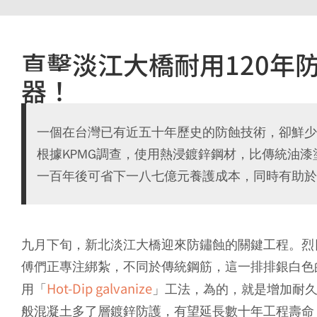
直擊淡江大橋耐用120年
器！
一個在台灣已有近五十年歷史的防蝕技術，卻鮮少
根據KPMG調查，使用熱浸鍍鋅鋼材，比傳統油漆
一百年後可省下一八七億元養護成本，同時有助於
九月下旬，新北淡江大橋迎來防鏽蝕的關鍵工程。烈
傅們正專注綁紮，不同於傳統鋼筋，這一排排銀白色
Hot-Dip galvanize
用「
」工法，為的，就是增加耐
般混凝土多了層鍍鋅防護，有望延長數十年工程壽命