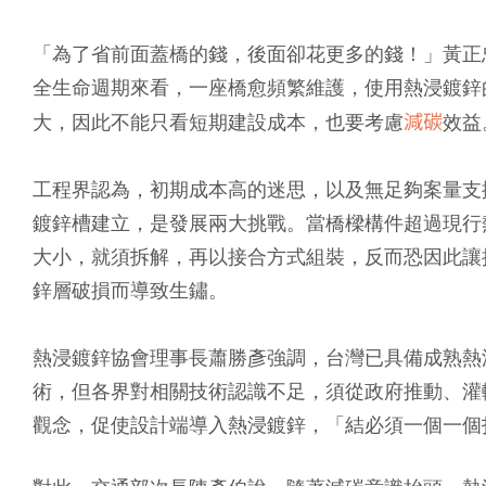
「為了省前面蓋橋的錢，後面卻花更多的錢！」黃正
全生命週期來看，一座橋愈頻繁維護，使用熱浸鍍鋅
減碳
大，因此不能只看短期建設成本，也要考慮
效益
工程界認為，初期成本高的迷思，以及無足夠案量支
鍍鋅槽建立，是發展兩大挑戰。當橋樑構件超過現行
大小，就須拆解，再以接合方式組裝，反而恐因此讓
鋅層破損而導致生鏽。
熱浸鍍鋅協會理事長蕭勝彥強調，台灣已具備成熟熱
術，但各界對相關技術認識不足，須從政府推動、灌
觀念，促使設計端導入熱浸鍍鋅，「結必須一個一個