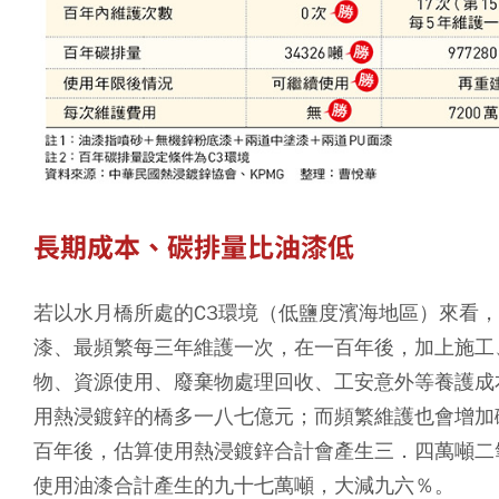
長期成本、碳排量比油漆低
若以水月橋所處的C3環境（低鹽度濱海地區）來看
漆、最頻繁每三年維護一次，在一百年後，加上施工
物、資源使用、廢棄物處理回收、工安意外等養護成
用熱浸鍍鋅的橋多一八七億元；而頻繁維護也會增加
百年後，估算使用熱浸鍍鋅合計會產生三．四萬噸二
使用油漆合計產生的九十七萬噸，大減九六％。