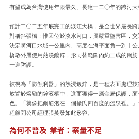
有望成為台灣使用年限最久、長達一二○年的跨河大
預計二○二五年底完工的淡江大橋，是全世界最長跨
對稱斜張橋；惟因位於淡水河口，屬嚴重鹽害區，交
決定將河口水域一公里內、高度在海平面負一到十公
橋墩外層使用熱浸鍍鋅，形同替範圍內約三成的鋼筋
一道防護。
被視為「防蝕利器」的熱浸鍍鋅，是一種表面處理技
放置於熔融的鋅液槽中，進而獲得一層金屬保護，顏
色。「就像把鋼筋泡在一個攝氏四百度的溫泉裡。」
程顧問公司經理張英發如此形容。
為何不普及 業者：案量不足