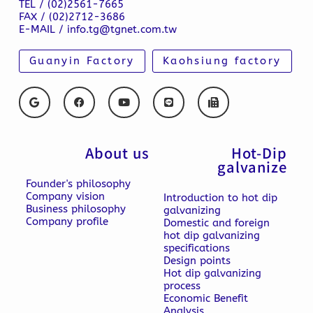
TEL / (02)2561-7665
FAX / (02)2712-3686
E-MAIL / info.tg@tgnet.com.tw
Guanyin Factory
Kaohsiung factory
About us
Hot-Dip
galvanize
Founder's philosophy
Company vision
Introduction to hot dip
Business philosophy
galvanizing
Company profile
Domestic and foreign
hot dip galvanizing
specifications
Design points
Hot dip galvanizing
process
Economic Benefit
Analysis