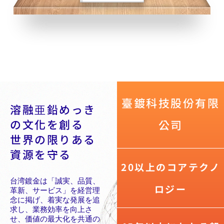
臺鍍科技股份有限
溶融亜鉛めっき
の文化を創る
公司
世界の限りある
資源を守る
20以上のコアテクノ
台湾鍍金は「誠実、品質、
ロジー
革新、サービス」を経営理
念に掲げ、着実な発展を追
求し、業務効率を向上さ
せ、価値の最大化を共通の