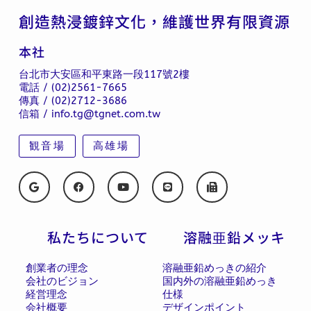
創造熱浸鍍鋅文化，維護世界有限資源
本社
台北市大安區和平東路一段117號2樓
電話 / (02)2561-7665
傳真 / (02)2712-3686
信箱 / info.tg@tgnet.com.tw
観音場
高雄場
私たちについて
溶融亜鉛メッキ
創業者の理念
溶融亜鉛めっきの紹介
会社のビジョン
国内外の溶融亜鉛めっき
経営理念
仕様
会社概要
デザインポイント