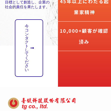
45年以上にわたる起
目標として創造し、企業の
社会的責任を果たします。
業家精神
今
10,000+顧客が確認
コ
ン
タ
済み
ク
ト
し
て
く
だ
さ
い