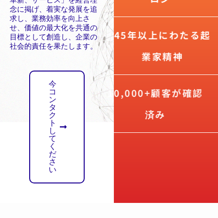
念に掲げ、着実な発展を追
求し、業務効率を向上さ
せ、価値の最大化を共通の
45年以上にわたる起
目標として創造し、企業の
社会的責任を果たします。
業家精神
今
10,000+顧客が確認
コ
ン
タ
済み
ク
ト
し
て
く
だ
さ
い