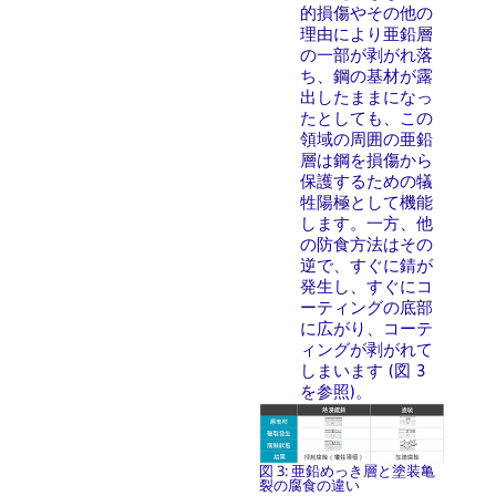
的損傷やその他の
理由により亜鉛層
の一部が剥がれ落
ち、鋼の基材が露
出したままになっ
たとしても、この
領域の周囲の亜鉛
層は鋼を損傷から
保護するための犠
牲陽極として機能
します。一方、他
の防食方法はその
逆で、すぐに錆が
発生し、すぐにコ
ーティングの底部
に広がり、コーテ
ィングが剥がれて
しまいます (図 3
を参照)。
図 3: 亜鉛めっき層と塗装亀
裂の腐食の違い