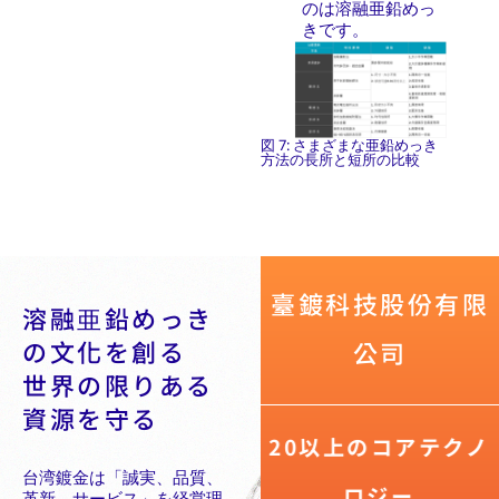
のは溶融亜鉛めっ
きです。
図 7: さまざまな亜鉛めっき
方法の長所と短所の比較
臺鍍科技股份有限
溶融亜鉛めっき
の文化を創る
公司
世界の限りある
資源を守る
20以上のコアテクノ
台湾鍍金は「誠実、品質、
ロジー
革新、サービス」を経営理