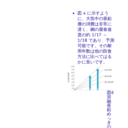
図 4 に示すよう
に、大気中の亜鉛
層の消費は非常に
遅く、鋼の腐食速
度の約 1/17 ～
1/18 であり、予測
可能です。その耐
用年数は他の防食
方法に比べてはる
かに長いです。
図4
溶
融
亜
鉛
め
っ
き
の