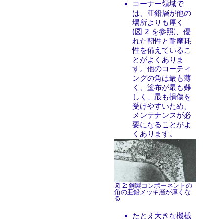
コーナー領域で
は、亜鉛層が他の
場所よりも厚く
(図 2 を参照)、優
れた靭性と耐摩耗
性を備えているこ
とがよくありま
す。他のコーティ
ングの角は最も薄
く、塗布が最も難
しく、最も損傷を
受けやすいため、
メンテナンスが必
要になることがよ
くあります。
図 2: 鋼製コンポーネントの
角の亜鉛メッキ層が厚くな
る
たとえ大きな機械