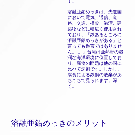
す。
溶融亜鉛めっきは、先進国
において電気、通信、道
路、交通、橋梁、港湾、建
築物などに幅広く使用され
ており、「鉄あるところに
溶融亜鉛めっきがある」と
言っても過言ではありませ
ん。 。」台湾は亜熱帯の湿
潤な海洋環境に位置してお
り、腐食の問題は他の国に
比べて深刻です。しかし、
腐食による鉄鋼の放棄があ
ちこちで見られます。深
く。
溶融亜鉛めっきのメリット