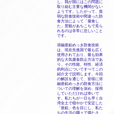
し、我が国にはこの問題に
取り組む主要な機関がない
ようです。したがって、貧
弱な防食技術や間違った防
食方法によって「腐食し
た」景観があちこちで見ら
れるのは非常に悲しいこと
です。
溶融亜鉛めっき防食技術
は、現在先進国で最も広く
使用されており、最も効果
的な大気腐食防止方法であ
り、その性能、特性、経済
的利点についてすべてこの
紹介文で説明します。今回
の解説を通じて、皆様に溶
融亜鉛めっきの防食方法に
ついての理解を深め、採用
していただければ幸いで
す。私たちが一日も早く台
湾全土で穏やかで安定した
「亜鉛」色を目にし、私た
ちの生活の隅々で満たさ