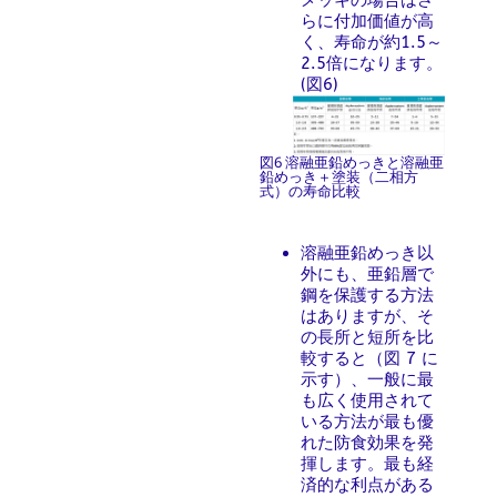
らに付加価値が高
く、寿命が約1.5～
2.5倍になります。
(図6)
図6 溶融亜鉛めっきと溶融亜
鉛めっき＋塗装（二相方
式）の寿命比較
溶融亜鉛めっき以
外にも、亜鉛層で
鋼を保護する方法
はありますが、そ
の長所と短所を比
較すると（図 7 に
示す）、一般に最
も広く使用されて
いる方法が最も優
れた防食効果を発
揮します。最も経
済的な利点がある