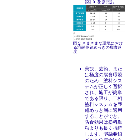
(図 5 を参照)。
図 5: さまざまな環境におけ
る溶融亜鉛めっきの腐食速
度
美観、芸術、また
は極度の腐食環境
のため、塗料シス
テムが正しく選択
され、施工が簡単
である限り、二相
塗料システムを亜
鉛めっき層に適用
することができ、
防食効果は塗料単
独よりも長く持続
します。溶融亜鉛
メッキの場合はさ