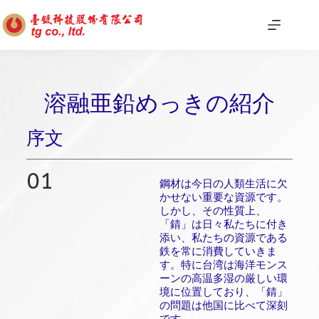
溶融亜鉛めっきの紹介
序文
01
鋼材は今日の人類生活に欠
かせない重要な資源です。
しかし、その性質上、
「錆」は日々私たちに付き
添い、私たちの資源である
鉄を常に消費していきま
す。特に台湾は海洋モンス
ーンの高温多湿の厳しい環
境に位置しており、「錆」
の問題は他国に比べて深刻