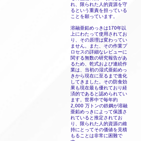
れ、限られた人的資源を守
るという重責を担っている
ことを願っています。
溶融亜鉛めっきは170年以
上にわたって使用されてお
り、その原理は変わってい
ません。また、その作業プ
ロセスの詳細なレビューに
関する無数の研究報告があ
るため、乾式および連続作
業は、当初の湿式亜鉛めっ
きから現在に至るまで進化
してきました。その防食効
果も現在最も優れており経
済的であると認められてい
ます。世界中で毎年約
2,000 万トンの鉄鋼が溶融
亜鉛めっきによって保護さ
れていると推定されてお
り、限られた人的資源の維
持にとってその価値を見積
もることは非常に困難で