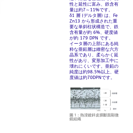
性と延性に富み、鉄含有
量は約7～11%です。
δ1 層 (デルタ層) は、Fe
Zn13 から形成された重
要な単斜柱状構造で、鉄
含有量が約 6%、硬度値
が約 179 DPN です。
イータ層の上部にある純
粋な亜鉛層は緻密な六方
晶系であり、柔らかく延
性があり、変形加工中に
壊れにくいです。亜鉛の
純度は約98.5%以上、硬
度値は約70DPNです。
圖 1：熱浸鍍鋅皮膜斷面顯微
鏡組織