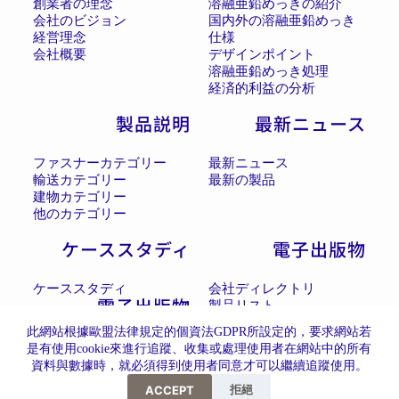
創業者の理念
溶融亜鉛めっきの紹介
会社のビジョン
国内外の溶融亜鉛めっき
経営理念
仕様
会社概要
デザインポイント
溶融亜鉛めっき処理
経済的利益の分析
製品説明
最新ニュース
ファスナーカテゴリー
最新ニュース
輸送カテゴリー
最新の製品
建物カテゴリー
他のカテゴリー
ケーススタディ
電子出版物
ケーススタディ
会社ディレクトリ
電子出版物
製品リスト
此網站根據歐盟法律規定的個資法GDPR所設定的，要求網站若
是有使用cookie來進行追蹤、收集或處理使用者在網站中的所有
資料與數據時，就必須得到使用者同意才可以繼續追蹤使用。
嗨，如果有問題都歡迎與我們聯繫
拒絕
ACCEPT
採用全球最先進SSL 256bit 傳輸加密機制