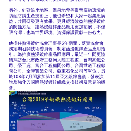
另外，針對沿岸地區、溫泉地帶等嚴苛腐蝕環境的
防蝕防銹生產技術上，他也希望和大家一起集思廣
益，共同研發更有效果、更具經濟效益的熱浸鍍鋅
的防蝕方法，讓熱浸鍍鋅產品應用更加拓展，不僅
限台灣，也為世界環境、資源保護貢獻一份心力。
他擔任熱浸鍍鋅協會理事長6年期間，落實協會會
務定期召開技術委員會，制定熱浸鍍鋅產品應用指
引。為推廣熱浸鍍鋅產品跟應用，最近一年間更陸
續拜訪台北市政府工務局大陸工程處、台灣高鐵公
司、榮工處、富台工程顧問公司、台灣世曦工程顧
問公司、全聯實業公司、亞東石化公司等單位，另
於108年7月間參加第11屆亞太鍍鋅會議，發表演
說及強化與國際熱浸鍍鋅組織交換技術及意見的機
會。