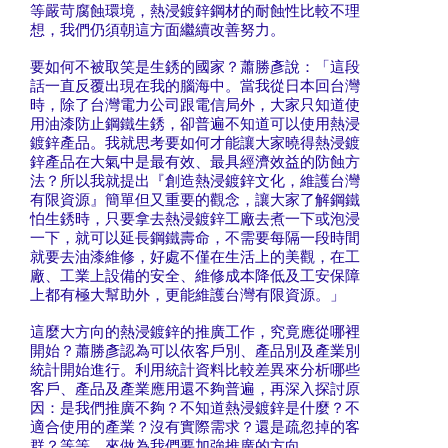
等嚴苛腐蝕環境，熱浸鍍鋅鋼材的耐蝕性比較不理
想，我們仍須朝這方面繼續改善努力。
要如何不被取笑是生銹的國家？蕭勝彥說：「這段
話一直反覆出現在我的腦海中。當我從日本回台灣
時，除了台灣電力公司跟電信局外，大家只知道使
用油漆防止鋼鐵生銹，卻普遍不知道可以使用熱浸
鍍鋅產品。我就思考要如何才能讓大家曉得熱浸鍍
鋅產品在大氣中是最有效、最具經濟效益的防蝕方
法？所以我就提出『創造熱浸鍍鋅文化，維護台灣
有限資源』簡單但又重要的觀念，讓大家了解鋼鐵
怕生銹時，只要拿去熱浸鍍鋅工廠去煮一下或泡浸
一下，就可以延長鋼鐵壽命，不需要每隔一段時間
就要去油漆維修，好處不僅在生活上的美觀，在工
廠、工業上設備的安全、維修成本降低及工安保障
上都有極大幫助外，更能維護台灣有限資源。」
這麼大方向的熱浸鍍鋅的推廣工作，究竟應從哪裡
開始？蕭勝彥認為可以依客戶別、產品別及產業別
統計開始進行。利用統計資料比較差異來分析哪些
客戶、產品及產業應用還不夠普遍，再深入探討原
因：是我們推廣不夠？不知道熱浸鍍鋅是什麼？不
適合使用的產業？沒有實際需求？還是疏忽掉的客
群？等等，來做為我們要加強推廣的方向。