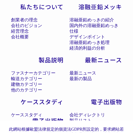
私たちについて
溶融亜鉛メッキ
創業者の理念
溶融亜鉛めっきの紹介
会社のビジョン
国内外の溶融亜鉛めっき
経営理念
仕様
会社概要
デザインポイント
溶融亜鉛めっき処理
経済的利益の分析
製品説明
最新ニュース
ファスナーカテゴリー
最新ニュース
輸送カテゴリー
最新の製品
建物カテゴリー
他のカテゴリー
ケーススタディ
電子出版物
ケーススタディ
会社ディレクトリ
電子出版物
製品リスト
此網站根據歐盟法律規定的個資法GDPR所設定的，要求網站若