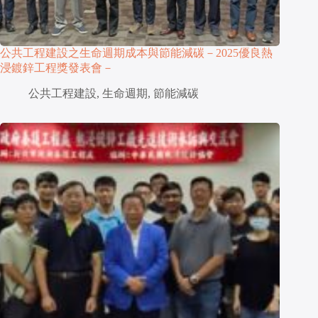
公共工程建設之生命週期成本與節能減碳－2025優良熱
浸鍍鋅工程獎發表會－
公共工程建設
,
生命週期
,
節能減碳