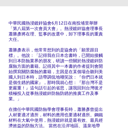
中華民國熱浸鍍鋅協會6月12日在南投埔里舉辦
「第八屆第一次會員大會」。熱浸鍍鋅協會理事長
蕭勝彥將在理、監事的改選中，卸下理事長的重責
大任。
蕭勝彥表示，他常常想到的是協會的「願景跟目
標」。他說：「記得我在日本念書時，已開始接觸
到日本防蝕業界的朋友，研讀一些關於熱浸鍍鋅防
腐蝕方面的書籍。記得其中一本書的作者提到會開
始撰寫關防腐蝕的書籍，主因是在某個場合聽到美
國人到日本時，語帶調侃地嘲笑說：『你們日本就
是個生銹的國家』，那時我就心想：『那台灣不是
更嚴重！』這句話引起的省思，讓我回到台灣後才
積極投入從事熱浸鍍鋅防蝕防銹的推廣工作及事
業。」
在擔任中華民國防蝕學會理事長時，蕭勝彥曾提出
人材要適才適所，材料的應用也要適材適所。鋼鐵
材料在大氣中使用，熱浸鍍鋅就是最有效、最具經
濟效益的防蝕方法。 當然在沿岸地區、溫泉地帶