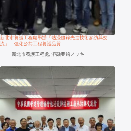
新北市養護工程處舉辦「熱浸鍍鋅先進技術參訪與交
流」 強化公共工程養護品質
新北市養護工程處
,
溶融亜鉛メッキ