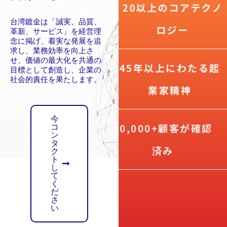
20以上のコアテクノ
台湾鍍金は「誠実、品質、
ロジー
革新、サービス」を経営理
念に掲げ、着実な発展を追
求し、業務効率を向上さ
せ、価値の最大化を共通の
45年以上にわたる起
目標として創造し、企業の
社会的責任を果たします。
業家精神
今
10,000+顧客が確認
コ
ン
タ
済み
ク
ト
し
て
く
だ
さ
い