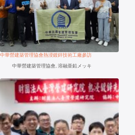
中華營建築管理協會熱浸鍍鋅技術工廠參訪
中華營建築管理協會
,
溶融亜鉛メッキ