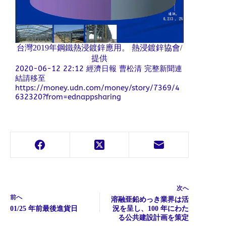
台灣2019年鋼鐵熱浸鍍鋅應用。 熱浸鍍鋅協會/
提供
2020-06-12 22:12 經濟日報 曹松清 完整新聞連
結請移至
https://money.udn.com/money/story/7369/4
632320?from=ednappsharing
次へ
前へ
溶融亜鉛めっき業界は活
01/25 年前最後進貨日
況を呈し、100 年にわた
る公共建設計画を策定