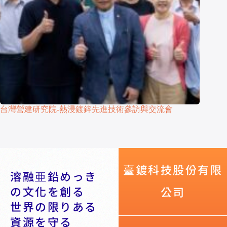
台灣營建研究院-熱浸鍍鋅先進技術參訪與交流會
臺鍍科技股份有限
溶融亜鉛めっき
の文化を創る
公司
世界の限りある
資源を守る