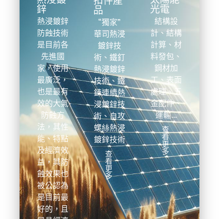
扣件產
鋅
光電
品
熱浸鍍鋅
結構設
“獨家”
防蝕技術
計、結構
華司熱浸
是目前各
計算、材
鍍鋅技
先進國
料發包、
術、鐵釘
家，使用
鋼材加
熱浸鍍鋅
最廣泛，
工、表面
技術、鐵
也是最有
處理、五
鍊連續熱
效的大氣
金配件、
浸鍍鋅技
防蝕方
運輸…
術、自攻
法，其性
螺絲熱浸
查
看
能、特點
鍍鋅技術
更
及經濟效
多
查
看
益，其防
更
蝕效果也
多
被公認為
是目前最
好的，且