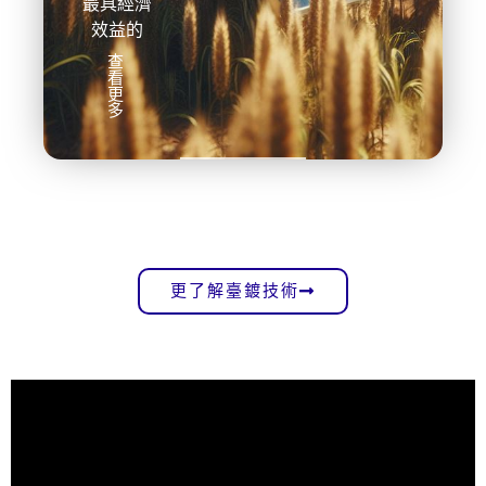
最具經濟
效益的
查
看
更
多
更了解臺鍍技術