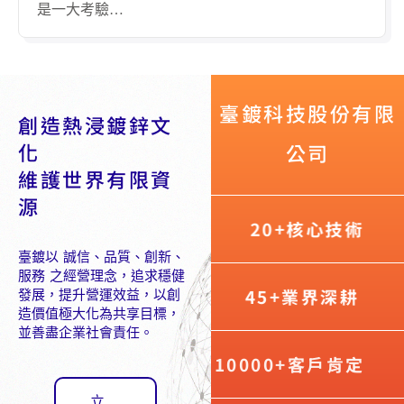
是一大考驗…
臺鍍科技股份有限
創造熱浸鍍鋅文
化
公司
維護世界有限資
源
20+核心技術
臺鍍以 誠信、品質、創新、
服務 之經營理念，追求穩健
45+業界深耕
發展，提升營運效益，以創
造價值極大化為共享目標，
並善盡企業社會責任。
10000+客戶肯定
立