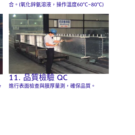
合。(氧化鋅氨溶液，操作溫度60℃~80℃)
11. 品質檢驗 QC
進行表面檢查與膜厚量測，確保品質。
冷