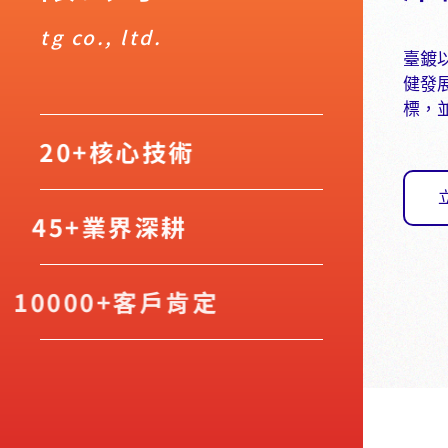
tg co., ltd.
臺鍍
健發
標，
20+核心技術
45+業界深耕
10000+客戶肯定