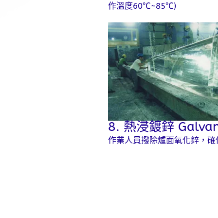
作溫度60℃~85℃)
8. 熱浸鍍鋅 Galvani
作業人員撥除爐面氧化鋅，確