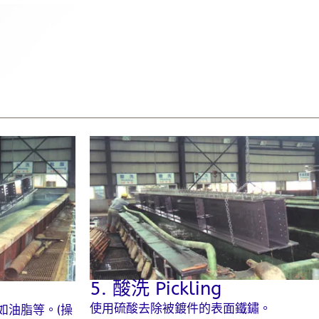
5. 酸洗 Pickling
g
使用硫酸去除被鍍件的表面鐵鏽。
如油脂等。(操