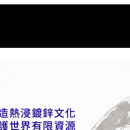
造熱浸鍍鋅文化
護世界有限資源