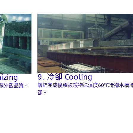
9. 冷卻 Cooling
zing
鍍鋅完成後將被鍍物送溫度60℃冷卻水槽
保外觀品質。
卻。