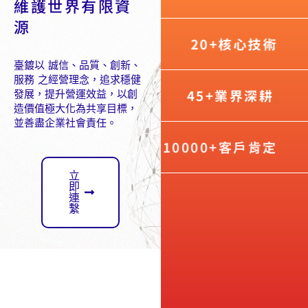
維護世界有限資
源
20+核心技術
臺鍍以 誠信、品質、創新、
服務 之經營理念，追求穩健
45+業界深耕
發展，提升營運效益，以創
造價值極大化為共享目標，
並善盡企業社會責任。
10000+客戶肯定
立
即
連
繫