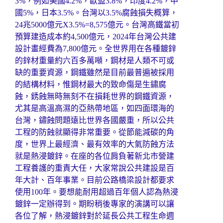
3%，例如美國4.2%，歐盟3.8%，印度4.2%，中
國5%，日本3.5%。台灣以3.5%腐蝕損失概算，
24兆5000億元X3.5%=8,575億元。台灣高鐵當初
預算建造成本約4,500億元，2024年台灣公共建
設計畫經費為7,800億元。全世界用在各種鍍鋅
的鋅材重量約六百多萬噸，鋼材是人類不可或
缺的重要資源，鋼鐵雖然是目前最普遍被採用
的結構材料，惟鋼材最大的致命傷是生鏽腐
蝕，銹蝕無時無刻不在損耗世界的鋼鐵資源，
尤其是高溫高濕的亞熱帶地區，如四面環海的
台灣，鏽蝕問題遠比世界各國嚴重，所以公共
工程的防蝕就顯得非常重要。從節能減碳的角
度，世界上最經濟、最有效率的大氣防蝕方法
就是熱浸鍍鋅。在座的各位肩負著新北市營建
工程養護的重責大任，大家常說公共建設是百
年大計、百年事業。目前公路橋梁設計都要求
使用100年。要想能耐用超過百年個人認為熱浸
鍍鋅一定辦得到。期盼稍後專家的演講可以讓
各位了解，熱浸鍍鋅對於延長公共工程生命週