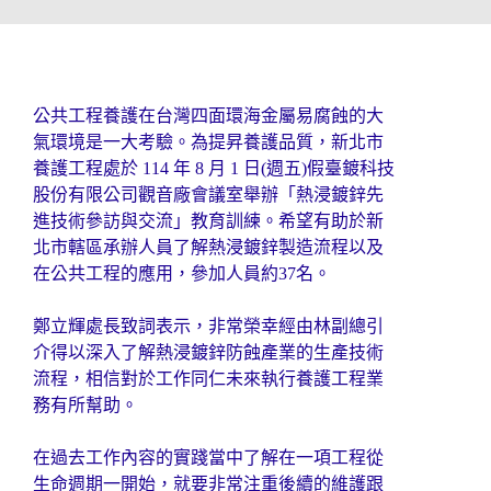
公共工程養護在台灣四面環海金屬易腐蝕的大
氣環境是一大考驗。為提昇養護品質，新北市
養護工程處於 114 年 8 月 1 日(週五)假臺鍍科技
股份有限公司觀音廠會議室舉辦「熱浸鍍鋅先
進技術參訪與交流」教育訓練。希望有助於新
北市轄區承辦人員了解熱浸鍍鋅製造流程以及
在公共工程的應用，參加人員約37名。
鄭立輝處長致詞表示，非常榮幸經由林副總引
介得以深入了解熱浸鍍鋅防蝕產業的生產技術
流程，相信對於工作同仁未來執行養護工程業
務有所幫助。
在過去工作內容的實踐當中了解在一項工程從
生命週期一開始，就要非常注重後續的維護跟