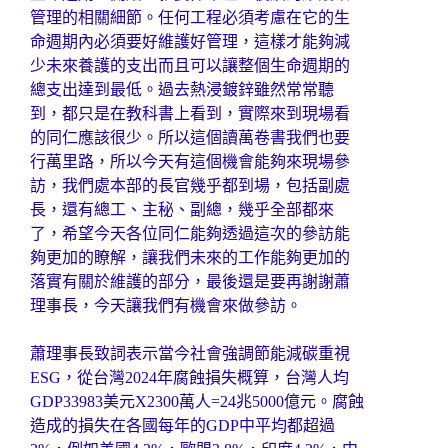
管理的相關細節。任何工程必須考慮在它的生
命週期內必須要好維護好管理，這樣才能夠減
少未來養護的支出而且可以讓整個生命週期的
總支出達到最低。過去熱浸鍍鋅雖然常常聽
到，都只是在教科書上看到，實際來到現場看
的同仁應該很少。所以這個讀萬卷書我們也要
行萬里路，所以今天有這個機會能夠來現場參
訪，我們處本部的長官幾乎都到場，包括副處
長，還有總工、主秘、副總，幾乎全部都來
了，希望今天各位同仁能夠透過這次的參訪能
夠更加的瞭解，讓我們未來的工作能夠更加的
落實有關於維護的部分，最後還是要再謝謝蕭
理事長，今天讓我們有機會來做參訪。
蕭理事長致詞表示當今社會強調節能減碳重視
ESG，從台灣2024年腐蝕損失概算，台灣人均
GDP33983美元X2300萬人=24兆5000億元。腐蝕
造成的損失在各國每年的GDP中平均都超過