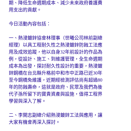
期、降低生命週期成本、減少未來政府養護費
用支出的貢獻。
今日活動內容包括：
一、熱浸鍍鋅協會林理事（世曦公司林前副總
經理）以具工程耐久性之熱浸鍍鋅防蝕工法應
用及成效追蹤，他以自身32年前設計的作品為
例，從設計、施工、到維護管理，全生命週期
成本為出發，探討耐久性設計的重要，熱浸鍍
鋅鋼橋在台北縣升格前中和市中正路已近30年
至今鋼橋免維護，近期經檢測評估尚有超過80
年的防蝕壽命，這就是政府、民眾及我們為後
代子孫所留下的寶貴資產與設施，值得工程界
學習與深入了解。
二、李開志副總介紹熱浸鍍鋅工法與應用，讓
大家有機會再深入探討。