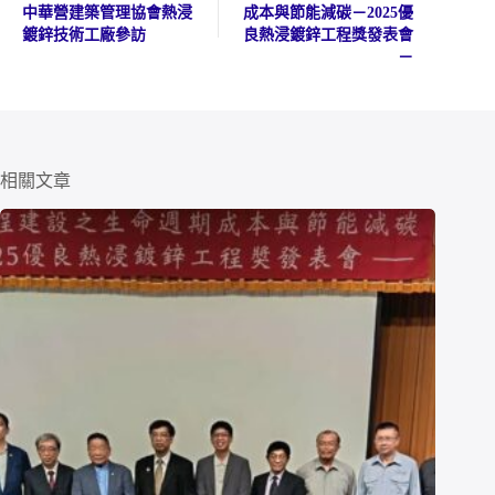
中華營建築管理協會熱浸
成本與節能減碳－2025優
鍍鋅技術工廠參訪
良熱浸鍍鋅工程獎發表會
－
相關文章