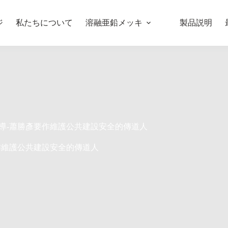
ジ
私たちについて
溶融亜鉛メッキ
製品説明
導-蕭勝彥要作維護公共建設安全的傳道人
作維護公共建設安全的傳道人