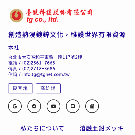
創造熱浸鍍鋅文化，維護世界有限資源
本社
台北市大安區和平東路一段117號2樓
電話 / (02)2561-7665
傳真 / (02)2712-3686
信箱 / info.tg@tgnet.com.tw
観音場
高雄場
私たちについて
溶融亜鉛メッキ