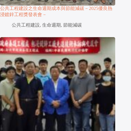
公共工程建設之生命週期成本與節能減碳－2025優良熱
浸鍍鋅工程獎發表會－
公共工程建設
,
生命週期
,
節能減碳