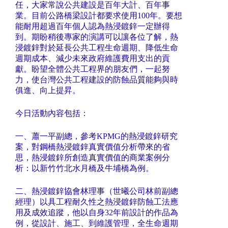
任，大家常說公共建設是百年大計、百年事
業。目前公路橋梁設計都要求使用100年。要想
能耐用超過百年個人認為熱浸鍍鋅一定辦得
到。期盼稍後專家的演講可以讓各位了解，熱
浸鍍鋅對於延長公共工程生命週期、降低生命
週期成本、減少未來政府維護費用支出的貢
獻。盼望全體公共工程界的朋友們，一起努
力，使台灣公共工程建設的防蝕品質能夠與時
俱進、向上提昇。
今日活動內容包括：
一、蕭一平副總，參考KPMG的熱浸鍍鋅研究
案，對鋼橋熱浸鍍鋅真實價值分析帶來的省
思，熱浸鍍鋅所創造真實價值的商業案例分
析：以新竹竹北水月橋及牛埔橋為例。
二、熱浸鍍鋅協會林理事（世曦公司林前副總
經理）以具工程耐久性之熱浸鍍鋅防蝕工法應
用及成效追蹤，他以自身32年前設計的作品為
例，從設計、施工、到維護管理，全生命週期