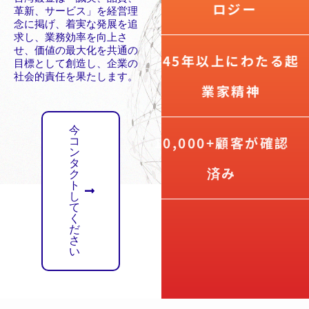
ロジー
革新、サービス」を経営理
念に掲げ、着実な発展を追
求し、業務効率を向上さ
せ、価値の最大化を共通の
45年以上にわたる起
目標として創造し、企業の
社会的責任を果たします。
業家精神
今
10,000+顧客が確認
コ
ン
タ
済み
ク
ト
し
て
く
だ
さ
い