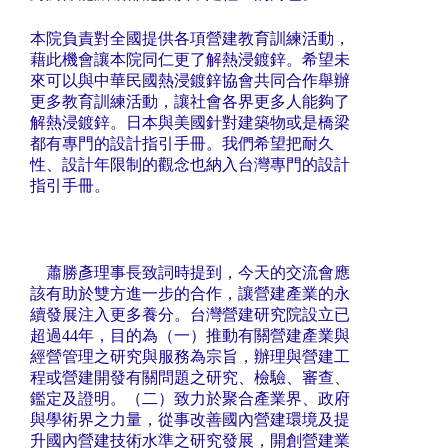
本院負責對全國提供各項營建教育訓練活動，
藉此機會讓本院同仁更了解熱浸鍍鋅。希望未
來可以與中華民國熱浸鍍鋅協會共同合作舉辦
更多教育訓練活動，讓社會各界更多人能夠了
解熱浸鍍鋅。日本與美國針對建築物或是橋梁
都有專門的設計指引手冊。我們希望把耐久
性、設計年限制的觀念也納入台灣專門的設計
指引手冊。
蕭勝彥理事長致詞時提到，今天的交流會應
該有助於雙方進一步的合作，讓營建產業的永
續發展注入更多養分。台灣營建研究院設立已
超過44年，目的為（一）推動有關營建產業與
經營管理之研究與服務為宗旨，辦理與營建工
程或營建開發有關問題之研究、檢驗、審查、
鑑定及證明。（二）致力於聚合產業界、政府
與學術界之力量，從事改善國內營建環境及提
升國內營建技術水準之研究發展，開創營建業