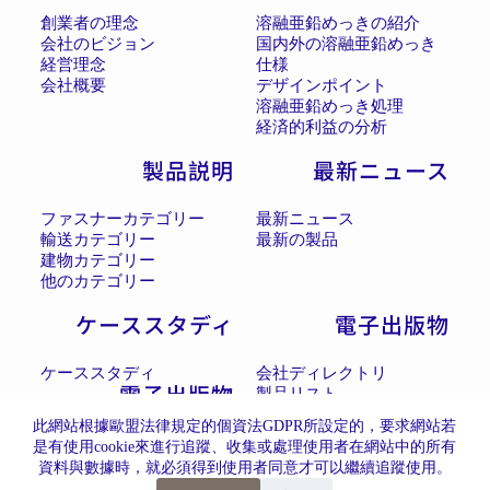
創業者の理念
溶融亜鉛めっきの紹介
会社のビジョン
国内外の溶融亜鉛めっき
経営理念
仕様
会社概要
デザインポイント
溶融亜鉛めっき処理
経済的利益の分析
製品説明
最新ニュース
ファスナーカテゴリー
最新ニュース
輸送カテゴリー
最新の製品
建物カテゴリー
他のカテゴリー
ケーススタディ
電子出版物
ケーススタディ
会社ディレクトリ
電子出版物
製品リスト
此網站根據歐盟法律規定的個資法GDPR所設定的，要求網站若
是有使用cookie來進行追蹤、收集或處理使用者在網站中的所有
資料與數據時，就必須得到使用者同意才可以繼續追蹤使用。
嗨，如果有問題都歡迎與我們聯繫