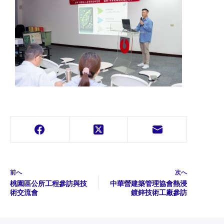
前へ
次へ
桃園區公所工程參訪與技
中華營建築管理協會熱浸
術交流會
鍍鋅技術工廠參訪