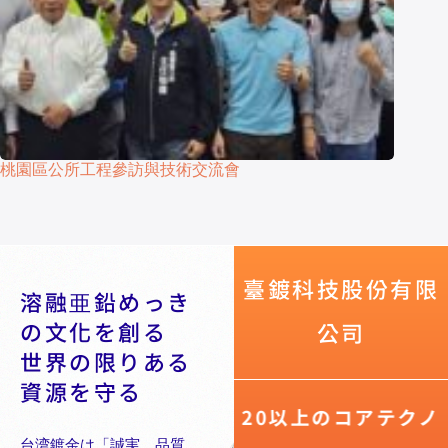
桃園區公所工程參訪與技術交流會
臺鍍科技股份有限
溶融亜鉛めっき
の文化を創る
公司
世界の限りある
資源を守る
20以上のコアテクノ
台湾鍍金は「誠実、品質、