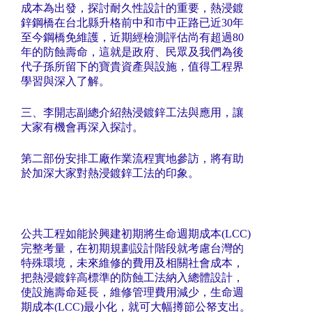
成本為出發，探討耐久性設計的重要，熱浸鍍
鋅鋼橋在台北縣升格前中和市中正路已近30年
至今鋼橋免維護，近期經檢測評估尚有超過80
年的防蝕壽命，這就是政府、民眾及我們為後
代子孫所留下的寶貴資產與設施，值得工程界
學習與深入了解。
三、李開志副總介紹熱浸鍍鋅工法與應用，讓
大家有機會再深入探討。
第二部份安排工廠作業流程實地參訪，將有助
於加深大家對熱浸鍍鋅工法的印象。
公共工程如能於興建初期將生命週期成本(LCC)
完整考量，在初期規劃設計階段就考慮台灣的
特殊環境，未來維修的費用及相關社會成本，
把熱浸鍍鋅高標準的防蝕工法納入總體設計，
使設施壽命延長，維修管理費用減少，生命週
期成本(LCC)最小化，就可大幅撙節公帑支出。