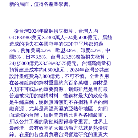
新的局面，值得各產業學習。
從台灣2024年腐蝕損失概算，台灣人均
GDP33983美元X2300萬人=24兆5000億元。腐蝕
造成的損失在各國每年的GDP中平均都超過
3%，例如美國4.2%，歐盟3.8%，印度4.2%，中
國5%，日本3.5%。台灣以3.5%腐蝕損失概算，
24兆5000億元X3.5%=8,575億元。台灣高鐵當初
預算建造成本約4,500億元，2024年台灣公共建
設計畫經費為7,800億元，不可不慎。全世界用
在各種鍍鋅的鋅材重量約六百多萬噸，鋼材是
人類不可或缺的重要資源，鋼鐵雖然是目前最
普遍被採用的結構材料，惟鋼材最大的致命傷
是生鏽腐蝕，銹蝕無時無刻不在損耗世界的鋼
鐵資源，尤其是高溫高濕的亞熱帶地區，如四
面環海的台灣，鏽蝕問題遠比世界各國嚴重，
所以公共工程的防蝕就顯得非常重要。世界上
最經濟、最有效率的大氣防蝕方法就是熱浸鍍
鋅。在座的各位肩負著台灣營建研究的重責大