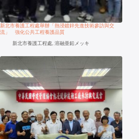
新北市養護工程處舉辦「熱浸鍍鋅先進技術參訪與交
流」 強化公共工程養護品質
新北市養護工程處
,
溶融亜鉛メッキ